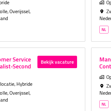
bride
Op
olle
,
Overijssel
,
Zw
land
Nede
NL
omer Service
Man
Bekijk vacature
alist-Second
Cont
Op
locatie, Hybride
Zw
olle
,
Overijssel
,
Nede
land
NL