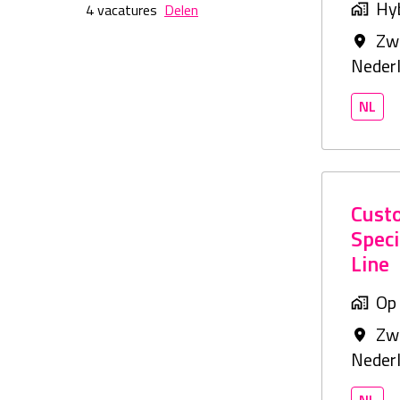
Hy
4 vacatures
Delen
Zw
Neder
NL
Cust
Speci
Line
Op 
Zw
Neder