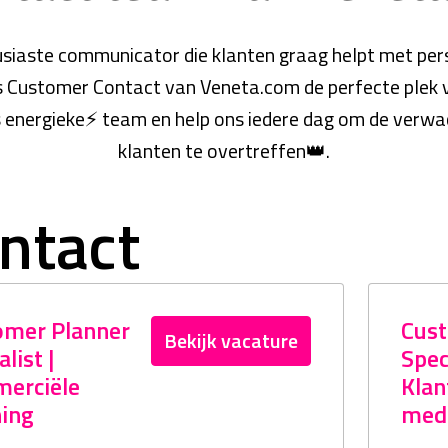
usiaste communicator die klanten graag helpt met perso
s Customer Contact van Veneta.com de perfecte plek v
 energieke⚡ team en help ons iedere dag om de verwac
klanten te overtreffen👑.
ntact
omer Planner
Cust
Bekijk vacature
list |
Speci
erciële
Klan
ning
med