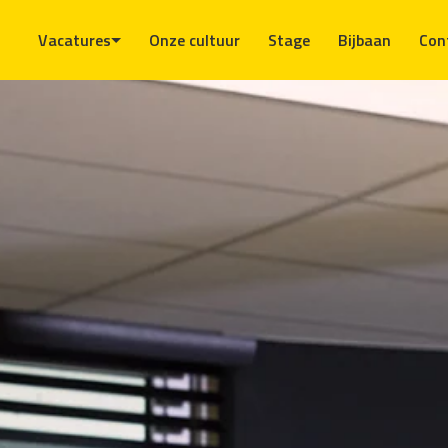
Overslaan
naar
Vacatures
Onze cultuur
Stage
Bijbaan
Con
content