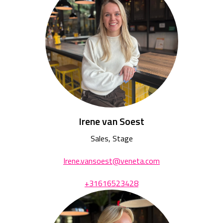
Irene van Soest
Sales, Stage
Irene.vansoest@veneta.com
+31616523428