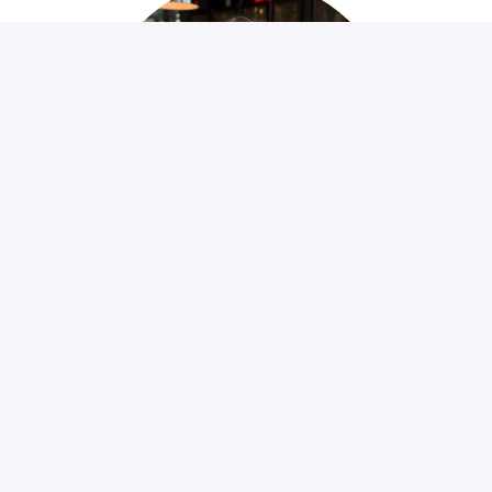
Yorinde Klopman
Finance & Marketing
Yorinde.klopman@veneta.com
+31683142370