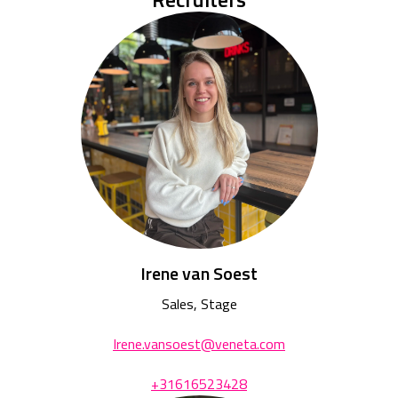
Irene van Soest
Sales, Stage
Irene.vansoest@veneta.com
+31616523428