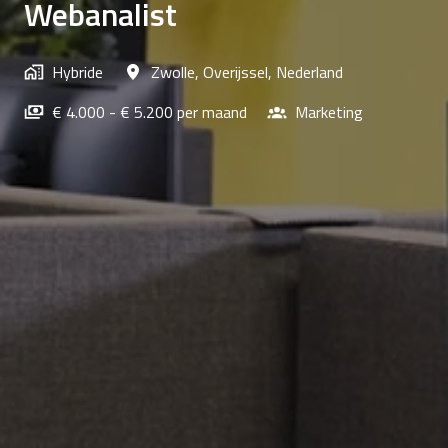
Webanalist
Hybride
Zwolle
,
Overijssel
,
Nederland
€ 4.000 - € 5.200 per maand
Marketing