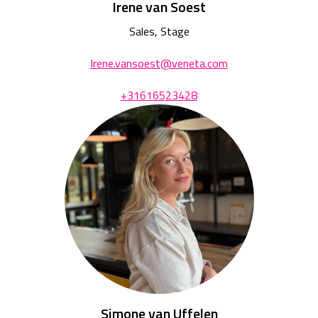
Irene van Soest
Sales, Stage
Irene.vansoest@veneta.com
+31616523428
Simone van Uffelen