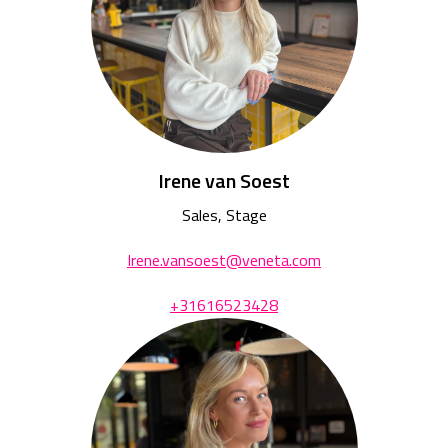
Irene van Soest
Sales, Stage
Irene.vansoest@veneta.com
+31616523428