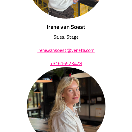
Irene van Soest
Sales, Stage
Irene.vansoest@veneta.com
+31616523428