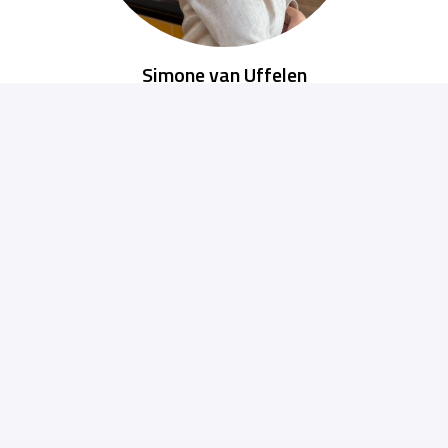
Simone van Uffelen
Montage, Logistiek, Customer Contact
Simone.vanuffelen@veneta.com
+31649851244