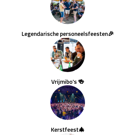
Legendarische personeelsfeesten🎉
Vrijmibo's 🍻
Kerstfeest🎄