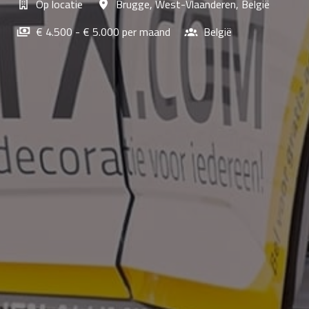
Op locatie
Brugge
,
West-Vlaanderen
,
België
€ 4.500 - € 5.000 per maand
België