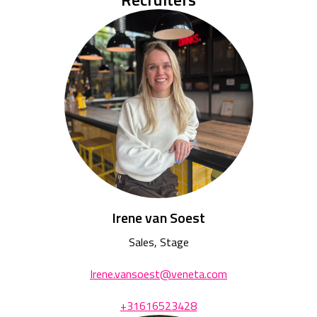
Irene van Soest
Sales, Stage
Irene.vansoest@veneta.com
+31616523428