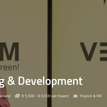
g & Development
erland
€ 5.500 - € 6.500 per maand
Finance & HR