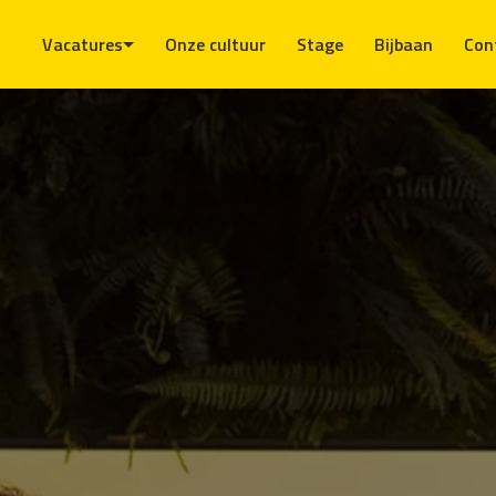
Overslaan
naar
Vacatures
Onze cultuur
Stage
Bijbaan
Con
content