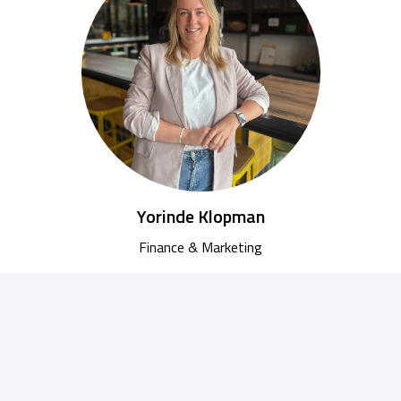
Yorinde Klopman
Finance & Marketing
Yorinde.klopman@veneta.com
+31683142370