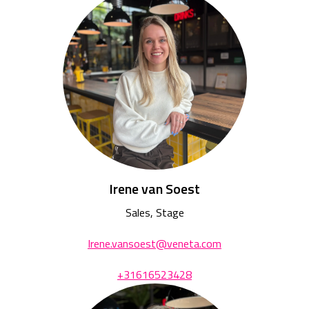
Irene van Soest
Sales, Stage
Irene.vansoest@veneta.com
+31616523428