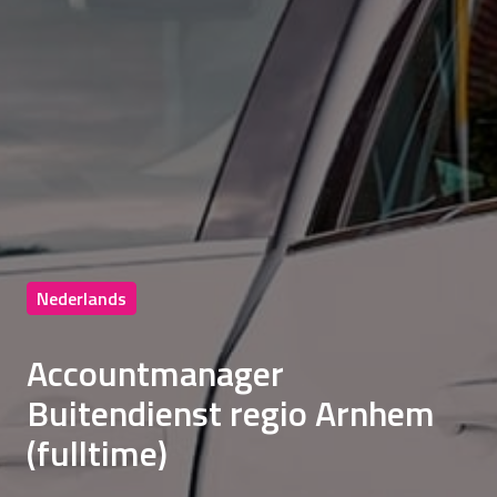
Nederlands
Accountmanager
Buitendienst regio Arnhem
(fulltime)